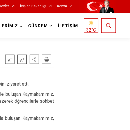
Devlet
İçişleri Bakanlığı
Konya
LERİMİZ
GÜNDEM
İLETİŞİM
32
°C
Doğanhisar
Kulu
Emirgazi
Meram
i ziyaret etti.
Ereğli
Sarayönü
erle buluşan Kaymakamımız,
Güneysınır
Selçuklu
 gezerek öğrencilerle sohbet
Hadim
Seydişehir
zla buluşan Kaymakamımız,
Halkapınar
Taşkent