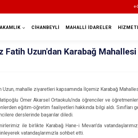
e-
AKAMLIK
CİHANBEYLİ
MAHALLİ İDARELER
HİZMET
Konya
Fatih Uzun'dan Karabağ Mahallesi
Ahırlı
Akören
Uzun, mahalle ziyaretleri kapsamında İlçemiz Karabağ Mahallesin
Akşehir
 Hatipoğlu Ömer Akarsel Ortaokulu’nda öğrenciler ve öğretmenl
Altınekin
nlerden eğitim-öğretim faaliyetleri hakkında bilgi aldı. Sınıfları
lere derslerinde başarılar diledi.
Beyşehir
irlerimiz ile birlikte Karabağ Hane-i Mevan'da vatandaşlarımı
Bozkır
dinleyerek vatandaşlarımızla sohbet etti.