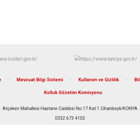
Çeltik
Cihanbeyli
Çumra
Derbent
Derebucak
e
Mevzuat Bilgi Sistemi
Kullanım ve Gizlilik
Bi
Kolluk Gözetim Komisyonu
Atçeken Mahallesi Hastane Caddesi No:17 Kat:1 Cihanbeyli/KONYA
0332 673 4102