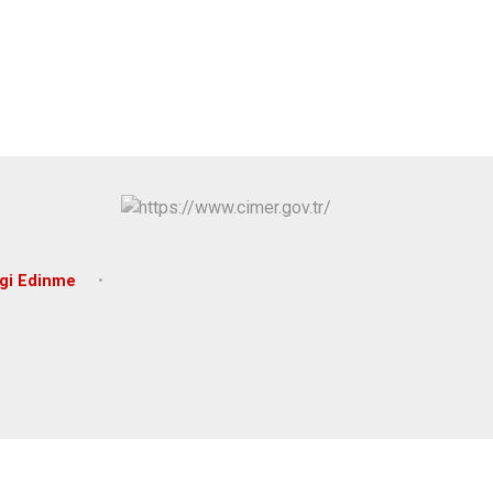
Hüyük
Tuzlukçu
Ilgın
Yalıhüyük
Kadınhanı
Yunak
Karapınar
Karatay
lgi Edinme