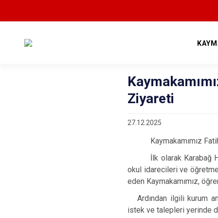
KAYM
Kaymakamımız 
Ziyareti
27.12.2025
Kaymakamımız Fatih 
İlk olarak Karabağ
okul idarecileri ve öğretme
eden Kaymakamımız, öğrenci
Ardından ilgili kurum am
istek ve talepleri yerinde 